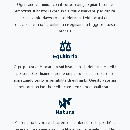
Ogni cane comunica con il corpo, con gli sguardi, con le
emozioni. Il nostro lavoro inizia dall’osservare, per capire
cosa vuole davvero dirci. Nei nostri videocorsi di
educazione cinofila online ti insegniamo a leggere questi
segnali.
⚖️
Equilibrio
Ogni percorso è costruito sui bisogni reali del cane e della
persona. Cerchiamo insieme un punto d’incontro sereno,
rispettando tempi e sensibilità di entrambi. Questo vale sia
nei corsi online che nelle consulenze personalizzate.
🌿
Natura
Preferiamo lavorare all’aperto, in ambienti reali, perché la
natura aiuta il cane a sentirsi libero, sicuro e autentico. Nei