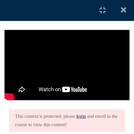
24 Minutes
Le tue preferenze relative alla privacy
Informativa sulla raccolta
1.4
Palestra col Corpo
28 Minutes
1.5
Gioco dello Scambio
24 Minutes
1.6
Seduto
LINK UTILI
26 Minutes
Corso Educazione Cane Online
1.7
Doggy Zen – Autocontrolli
Videocorso Gratuito
18 Minutes
Consulenze
Il Metodo
This content is protected, please
login
and enroll in the
1.8
Terra
course to view this content!
21 Minutes